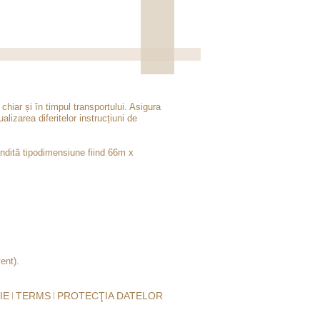
chiar și în timpul transportului. Asigura
lizarea diferitelor instrucțiuni de
ândită tipodimensiune fiind 66m x
ent).
IE
TERMS
PROTECŢIA DATELOR