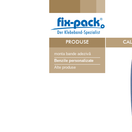
PRODUSE
CAL
monta bande adezivă
Benzile personalizate
Alte produse