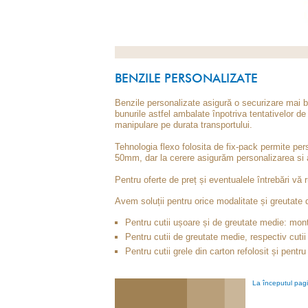
BENZILE PERSONALIZATE
Benzile personalizate asigură o securizare mai bun
bunurile astfel ambalate înpotriva tentativelor de
manipulare pe durata transportului.
Tehnologia flexo folosita de fix-pack permite per
50mm, dar la cerere asigurăm personalizarea si a
Pentru oferte de preț și eventualele întrebări v
Avem soluții pentru orice modalitate și greutate
Pentru cutii ușoare și de greutate medie: mo
Pentru cutii de greutate medie, respectiv cuti
Pentru cutii grele din carton refolosit și pent
La începutul pagi