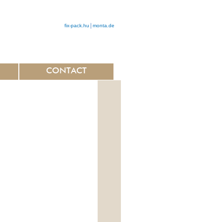
fix-pack.hu
monta.de
CONTACT