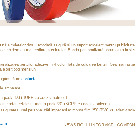
ă a coletelor dvs. , totodată asigură și un suport excelent pentru publicitate 
 deschidere cu rea credință a coletelor. Banda personalizată poate ajuta la vizua
sonalizarea benzilor adezive în 4 culori față de culoarea benzii. Cea mai răsp
 altor tipodimensiuni.
ă rugăm să ne
contactați
.
 de ambalare.
nta pack 303 (BOPP cu adeziv hotmelt).
i din carton refolosit: monta pack 331 (BOPP cu adeziv solvent).
ru asigurarea unei personalizări impecabile: monta film 250 (PVC cu adeziv solv
nii
NEWS ROLL
INFORMAȚII COMPAN