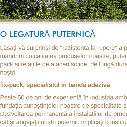
O LEGATURĂ PUTERNICĂ
Lăsați-vă surprinși de "rezistența la rupere" a 
mândrim cu calitatea produselor noastre, putere
pack și relațiile de afaceri solide, de lungă durat
noștri.
fix-pack
, specialistul în bandă adezivă
Peste 50 de ani de experiență în industria am
fundația cunoștințelor noastre de specialitate 
Dezvoltarea permanentă a instalațiilor de produ
cât și angajații noștri puternic implicați constitu