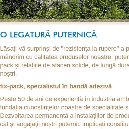
O LEGATURĂ PUTERNICĂ
Lăsați-vă surprinși de "rezistența la rupere" a 
mândrim cu calitatea produselor noastre, putere
pack și relațiile de afaceri solide, de lungă durat
noștri.
fix-pack
, specialistul în bandă adezivă
Peste 50 de ani de experiență în industria am
fundația cunoștințelor noastre de specialitate 
Dezvoltarea permanentă a instalațiilor de produ
cât și angajații noștri puternic implicați constitu