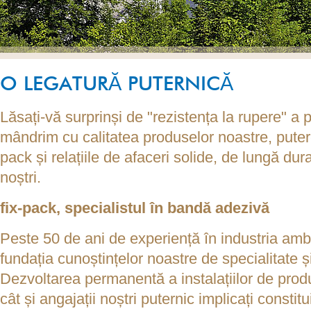
O LEGATURĂ PUTERNICĂ
Lăsați-vă surprinși de "rezistența la rupere" a 
mândrim cu calitatea produselor noastre, putere
pack și relațiile de afaceri solide, de lungă durat
noștri.
fix-pack
, specialistul în bandă adezivă
Peste 50 de ani de experiență în industria am
fundația cunoștințelor noastre de specialitate 
Dezvoltarea permanentă a instalațiilor de produ
cât și angajații noștri puternic implicați constitu