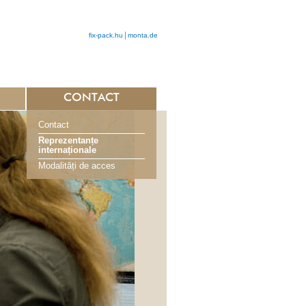
fix-pack.hu
monta.de
CONTACT
Contact
Reprezentanțe
internaționale
Modalități de acces