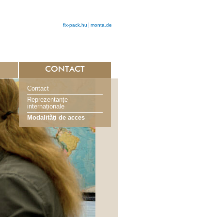
fix-pack.hu
monta.de
CONTACT
Contact
Reprezentanțe
internaționale
Modalități de acces