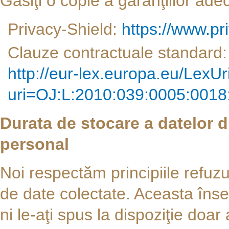
Găsiţi o copie a garanţiilor adec
Privacy-Shield:
https://www.pri
Clauze contractuale standard:
http://eur-lex.europa.eu/LexU
uri=OJ:L:2010:039:0005:001
Durata de stocare a datelor 
personal
Noi respectăm principiile refuzul
de date colectate. Aceasta îns
ni le-aţi spus la dispoziţie doar