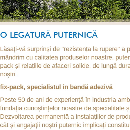
O LEGATURĂ PUTERNICĂ
Lăsați-vă surprinși de "rezistența la rupere" a 
mândrim cu calitatea produselor noastre, putere
pack și relațiile de afaceri solide, de lungă durat
noștri.
fix-pack
, specialistul în bandă adezivă
Peste 50 de ani de experiență în industria am
fundația cunoștințelor noastre de specialitate 
Dezvoltarea permanentă a instalațiilor de produ
cât și angajații noștri puternic implicați constitu