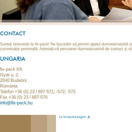
CONTACT
Sunteți bineveniți la fix-pack! Ne bucurăm să primim apelul dumneavoastră și 
conversație personală. Adresați-vă persoanei dumneavoastră de contact și stabi
UNGARIA
fix-pack Kft.
Gyár u. 2.
2040 Budaörs
Románia
Telefon +36 (0) 23 / 887-571; -572; -573
Fax +36 (0) 23 / 887-570
info@fix-pack.hu
La începutul paginii